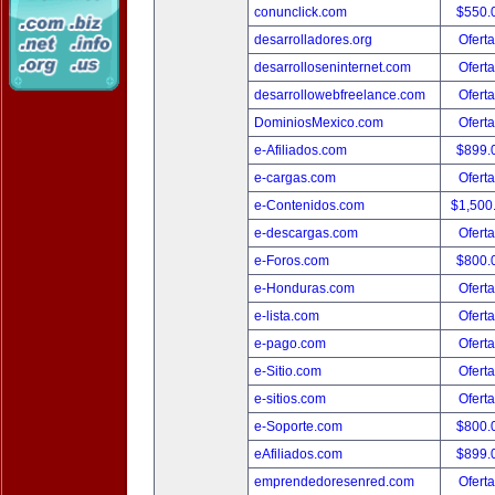
conunclick.com
$550.
desarrolladores.org
Oferta
desarrolloseninternet.com
Oferta
desarrollowebfreelance.com
Oferta
DominiosMexico.com
Oferta
e-Afiliados.com
$899.
e-cargas.com
Oferta
e-Contenidos.com
$1,500
e-descargas.com
Oferta
e-Foros.com
$800.
e-Honduras.com
Oferta
e-lista.com
Oferta
e-pago.com
Oferta
e-Sitio.com
Oferta
e-sitios.com
Oferta
e-Soporte.com
$800.
eAfiliados.com
$899.
emprendedoresenred.com
Oferta