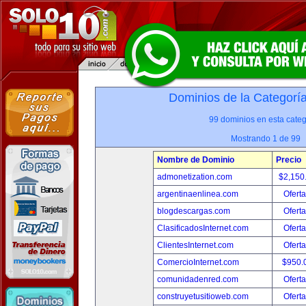
Dominios de la Categorí
99 dominios en esta categ
Mostrando 1 de 99
Nombre de Dominio
Precio
admonetization.com
$2,150
argentinaenlinea.com
Oferta
blogdescargas.com
Oferta
ClasificadosInternet.com
Oferta
ClientesInternet.com
Oferta
ComercioInternet.com
$950.
comunidadenred.com
Oferta
construyetusitioweb.com
Oferta