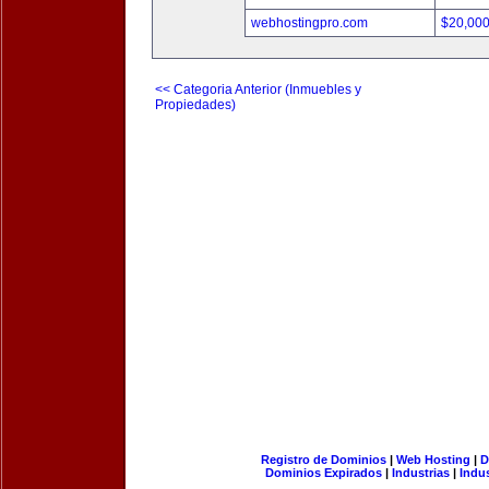
webhostingpro.com
$20,00
<< Categoria Anterior (Inmuebles y
Propiedades)
Registro de Dominios
|
Web Hosting
|
D
Dominios Expirados
|
Industrias
|
Indu