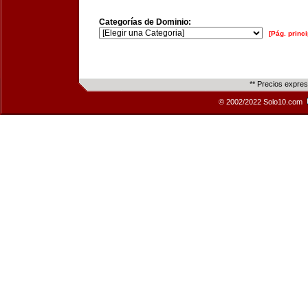
Categorías de Dominio:
[Pág. princi
** Precios expre
© 2002/2022 Solo10.com