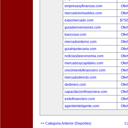
empresasyfinanzas.com
Ofer
mercadoinmuebles.com
Ofer
expomercado.com
$750
guiadeinversiones.com
Ofer
bancosur.com
Ofer
mercadointerno.com
Ofer
guiahipotecaria.com
Ofer
noticiasdeeconomia.com
Ofer
mercadosycapitales.com
Ofer
crecimientofinanciero.com
Ofer
mercadodirecto.com
Ofer
dedinero.com
Ofer
capacitacionfinanciera.com
Ofer
exitofinanciero.com
Ofer
agenteinteligente.com
Ofer
<< Categoria Anterior (Deportes)
Ca