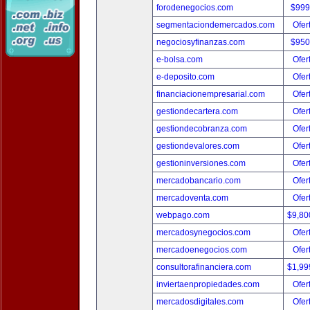
forodenegocios.com
$999
segmentaciondemercados.com
Ofer
negociosyfinanzas.com
$950
e-bolsa.com
Ofer
e-deposito.com
Ofer
financiacionempresarial.com
Ofer
gestiondecartera.com
Ofer
gestiondecobranza.com
Ofer
gestiondevalores.com
Ofer
gestioninversiones.com
Ofer
mercadobancario.com
Ofer
mercadoventa.com
Ofer
webpago.com
$9,80
mercadosynegocios.com
Ofer
mercadoenegocios.com
Ofer
consultorafinanciera.com
$1,99
inviertaenpropiedades.com
Ofer
mercadosdigitales.com
Ofer