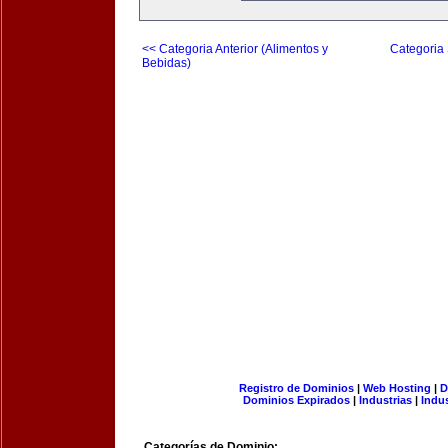
<< Categoria Anterior (Alimentos y
Categoria 
Bebidas)
Registro de Dominios
|
Web Hosting
|
D
Dominios Expirados
|
Industrias
|
Indu
Categorías de Dominio: