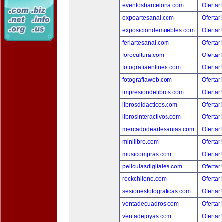
eventosbarcelona.com
Ofertar
expoartesanal.com
Ofertar
exposiciondemuebles.com
Ofertar
feriartesanal.com
Ofertar
forocultura.com
Ofertar
fotografiaenlinea.com
Ofertar
fotografiaweb.com
Ofertar
impresiondelibros.com
Ofertar
librosdidacticos.com
Ofertar
librosinteractivos.com
Ofertar
mercadodeartesanias.com
Ofertar
minilibro.com
Ofertar
musicompras.com
Ofertar
peliculasdigitales.com
Ofertar
rockchileno.com
Ofertar
sesionesfotograficas.com
Ofertar
ventadecuadros.com
Ofertar
ventadejoyas.com
Ofertar