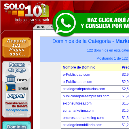
Dominios de la Categoría -
Marke
122 dominios en esta categ
Mostrando 1 de 122
Nombre de Dominio
Prec
e-Publicidad.com
$2,
e-Publicidade.com
$2,
catalogosdeproductos.com
$2,
publicidadparaempresas.com
$1,
e-consultores.com
$1,
zonamarketing.com
$1,
empresademarketing.com
$1,
catalogoinmobiliario.com
$1,