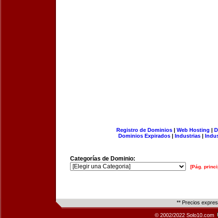
Registro de Dominios
|
Web Hosting
|
D
Dominios Expirados
|
Industrias
|
Indu
Categorías de Dominio:
[Pág. princi
** Precios expre
© 2002/2022 Solo10.com