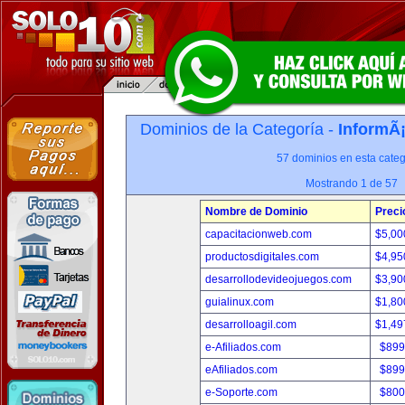
Dominios de la Categoría -
InformÃ¡
57 dominios en esta categ
Mostrando 1 de 57
Nombre de Dominio
Preci
capacitacionweb.com
$5,00
productosdigitales.com
$4,95
desarrollodevideojuegos.com
$3,90
guialinux.com
$1,80
desarrolloagil.com
$1,49
e-Afiliados.com
$899
eAfiliados.com
$899
e-Soporte.com
$800