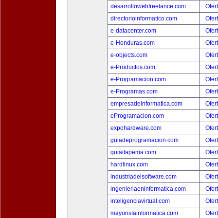
desarrollowebfreelance.com
Ofer
directorioinformatico.com
Ofer
e-datacenter.com
Ofer
e-Honduras.com
Ofer
e-objects.com
Ofer
e-Productos.com
Ofer
e-Programacion.com
Ofer
e-Programas.com
Ofer
empresadeinformatica.com
Ofer
eProgramacion.com
Ofer
expohardware.com
Ofer
guiadeprogramacion.com
Ofer
guiaitapema.com
Ofer
hardlinux.com
Ofer
industriadelsoftware.com
Ofer
ingenieriaeninformatica.com
Ofer
inteligenciavirtual.com
Ofer
mayoristainformatica.com
Ofer