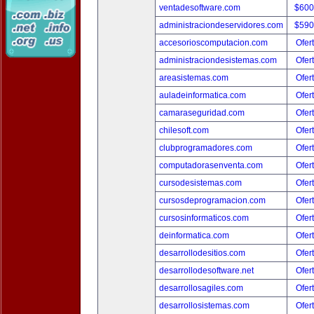
ventadesoftware.com
$600
administraciondeservidores.com
$590
accesorioscomputacion.com
Ofer
administraciondesistemas.com
Ofer
areasistemas.com
Ofer
auladeinformatica.com
Ofer
camaraseguridad.com
Ofer
chilesoft.com
Ofer
clubprogramadores.com
Ofer
computadorasenventa.com
Ofer
cursodesistemas.com
Ofer
cursosdeprogramacion.com
Ofer
cursosinformaticos.com
Ofer
deinformatica.com
Ofer
desarrollodesitios.com
Ofer
desarrollodesoftware.net
Ofer
desarrollosagiles.com
Ofer
desarrollosistemas.com
Ofer