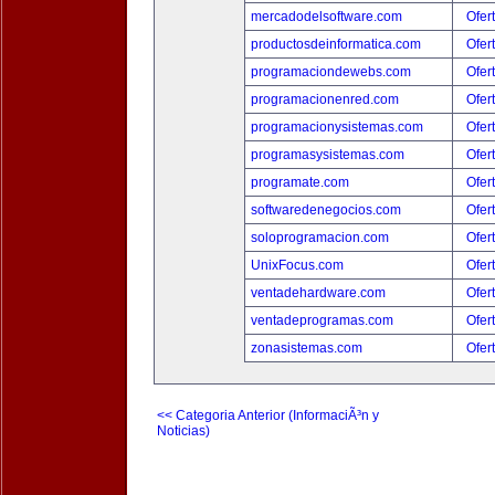
mercadodelsoftware.com
Ofer
productosdeinformatica.com
Ofer
programaciondewebs.com
Ofer
programacionenred.com
Ofer
programacionysistemas.com
Ofer
programasysistemas.com
Ofer
programate.com
Ofer
softwaredenegocios.com
Ofer
soloprogramacion.com
Ofer
UnixFocus.com
Ofer
ventadehardware.com
Ofer
ventadeprogramas.com
Ofer
zonasistemas.com
Ofer
<< Categoria Anterior (InformaciÃ³n y
Noticias)