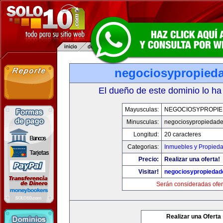
negociosypropied
El dueño de este dominio lo ha
Mayusculas:
NEGOCIOSYPROPI
Minusculas:
negociosypropiedad
Longitud:
20 caracteres
Categorias:
Inmuebles y Propied
Precio:
Realizar una oferta!
Visitar!
negociosypropieda
Serán consideradas ofer
Realizar una Oferta