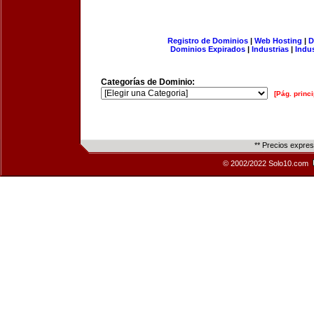
Registro de Dominios
|
Web Hosting
|
D
Dominios Expirados
|
Industrias
|
Indu
Categorías de Dominio:
[Pág. princi
** Precios expre
© 2002/2022 Solo10.com