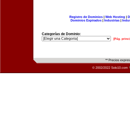
Registro de Dominios
|
Web Hosting
|
D
Dominios Expirados
|
Industrias
|
Indu
Categorías de Dominio:
[Pág. princi
** Precios expre
© 2002/2022 Solo10.com