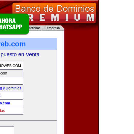
web.com
 puesto en Venta
IOWEB.COM
b.com
g y Dominios
!
eb.com
tas