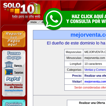
mejorventa.
El dueño de este dominio lo ha
Mayusculas:
MEJORVENTA.
Minusculas:
mejorventa.com
Longitud:
10 caracteres
Categorias:
Ventas y Comerc
Precio:
Realizar una ofe
Visitar!
mejorventa.co
Serán consideradas ofer
Realizar una Oferta