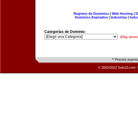
Registro de Dominios
|
Web Hosting
|
D
Dominios Expirados
|
Industrias
|
Indu
Categorías de Dominio:
[Pág. princi
** Precios expre
© 2002/2022 Solo10.com