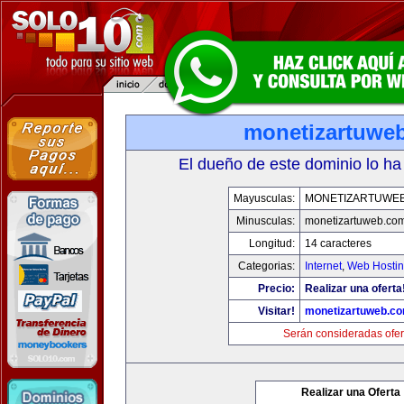
monetizartuwe
El dueño de este dominio lo ha
Mayusculas:
MONETIZARTUWE
Minusculas:
monetizartuweb.co
Longitud:
14 caracteres
Categorias:
Internet
,
Web Hostin
Precio:
Realizar una oferta
Visitar!
monetizartuweb.c
Serán consideradas ofer
Realizar una Oferta