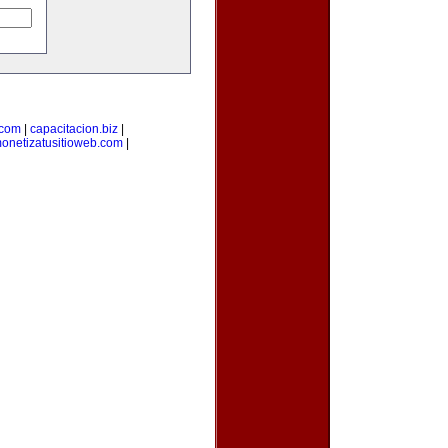
.com
|
capacitacion.biz
|
onetizatusitioweb.com
|