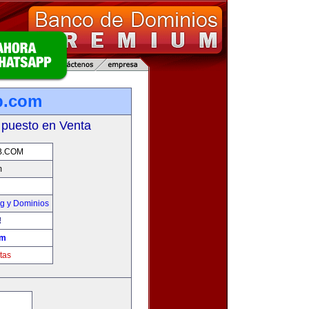
b.com
 puesto en Venta
B.COM
m
g y Dominios
!
om
tas