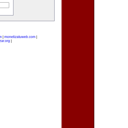
m
|
monetizatuweb.com
|
zar.org
|