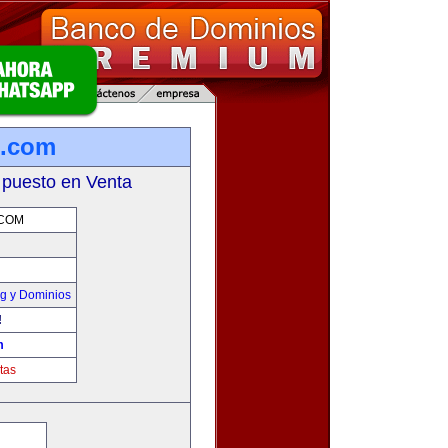
b.com
 puesto en Venta
.COM
g y Dominios
!
m
tas