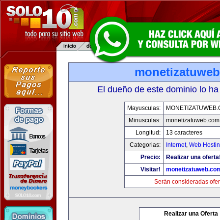
monetizatuwe
El dueño de este dominio lo ha
Mayusculas:
MONETIZATUWEB
Minusculas:
monetizatuweb.com
Longitud:
13 caracteres
Categorias:
Internet
,
Web Hostin
Precio:
Realizar una oferta
Visitar!
monetizatuweb.co
Serán consideradas ofer
Realizar una Oferta