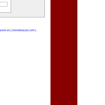
acion.es
|
monetizacao.com
|