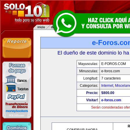
e-Foros.co
El dueño de este dominio lo ha
Mayusculas:
E-FOROS.COM
Minusculas:
e-foros.com
Longitud:
7 caracteres
Categorias:
Internet
,
Miscelane
Precio:
$800.00
Visitar!
e-foros.com
Serán consideradas ofer
R