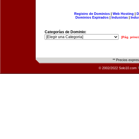
Registro de Dominios
|
Web Hosting
|
D
Dominios Expirados
|
Industrias
|
Indu
Categorías de Dominio:
[Pág. princi
** Precios expre
© 2002/2022 Solo10.com