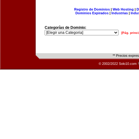
Registro de Dominios
|
Web Hosting
|
D
Dominios Expirados
|
Industrias
|
Indu
Categorías de Dominio:
[Pág. princi
** Precios expre
© 2002/2022 Solo10.com