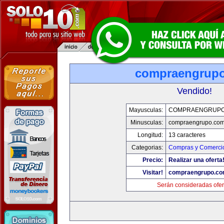
compraengrup
Vendido!
Mayusculas:
COMPRAENGRUPO
Minusculas:
compraengrupo.co
Longitud:
13 caracteres
Categorias:
Compras y Comercio
Precio:
Realizar una oferta
Visitar!
compraengrupo.c
Serán consideradas ofer