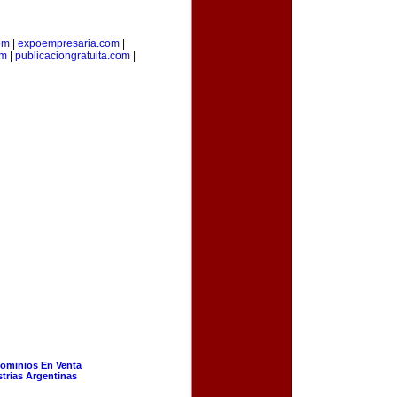
om
|
expoempresaria.com
|
om
|
publicaciongratuita.com
|
ominios En Venta
strias Argentinas