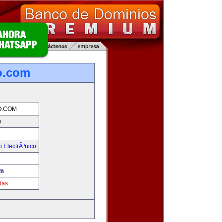
o.com
.COM
m
 ElectrÃ³nico
!
om
tas