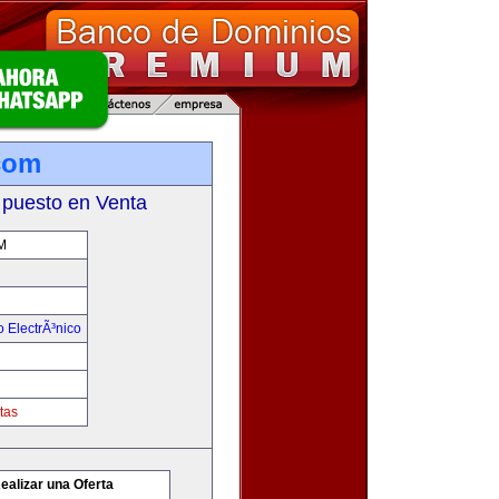
com
 puesto en Venta
M
 ElectrÃ³nico
tas
ealizar una Oferta