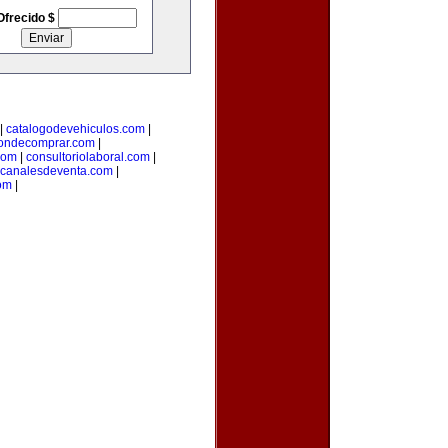
Ofrecido $
|
catalogodevehiculos.com
|
ondecomprar.com
|
com
|
consultoriolaboral.com
|
canalesdeventa.com
|
om
|