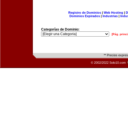
Registro de Dominios
|
Web Hosting
|
D
Dominios Expirados
|
Industrias
|
Indu
Categorías de Dominio:
[Pág. princi
** Precios expre
© 2002/2022 Solo10.com