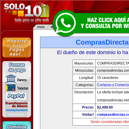
ComprasDirect
El dueño de este dominio lo ha
Mayusculas:
COMPRASDIRECT
Minusculas:
comprasdirectas.co
Longitud:
15 caracteres
Categorias:
Compras y Comercio
Descripcion:
La oferta incluye a
comprasdirectas.ne
Precio:
$2,499.00
Visitar!
comprasdirectas.
Serán consideradas ofer