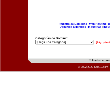
Registro de Dominios
|
Web Hosting
|
D
Dominios Expirados
|
Industrias
|
Indu
Categorías de Dominio:
[Pág. princi
** Precios expre
© 2002/2022 Solo10.com