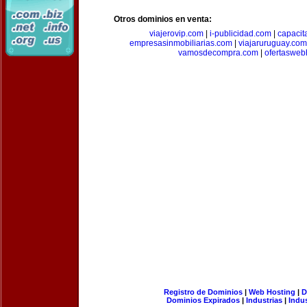
Otros dominios en venta:
viajerovip.com
|
i-publicidad.com
|
capaci
empresasinmobiliarias.com
|
viajaruruguay.com
vamosdecompra.com
|
ofertasweb
Registro de Dominios
|
Web Hosting
|
D
Dominios Expirados
|
Industrias
|
Indu