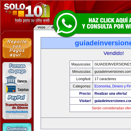
guiadeinversion
Vendido!
Mayusculas:
GUIADEINVERSIONE
Minusculas:
guiadeinversiones.co
Longitud:
17 caracteres
Categorias:
Economia, Dinero y Fi
Precio:
Realizar una oferta!
Visitar!
guiadeinversiones.c
Serán consideradas ofer