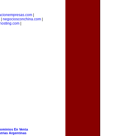
tacionempresas.com
|
|
negociosconchina.com
|
hosting.com
|
ominios En Venta
strias Argentinas