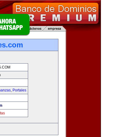
es.com
S.COM
m
nanzas
,
Portales
om
tas