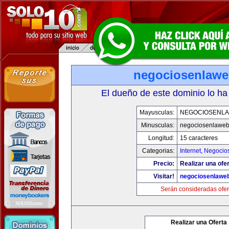
negociosenlaw
El dueño de este dominio lo ha
Mayusculas:
NEGOCIOSENL
Minusculas:
negociosenlawe
Longitud:
15 caracteres
Categorias:
Internet
,
Negocio
Precio:
Realizar una ofer
Visitar!
negociosenlawe
Serán consideradas ofer
Realizar una Oferta