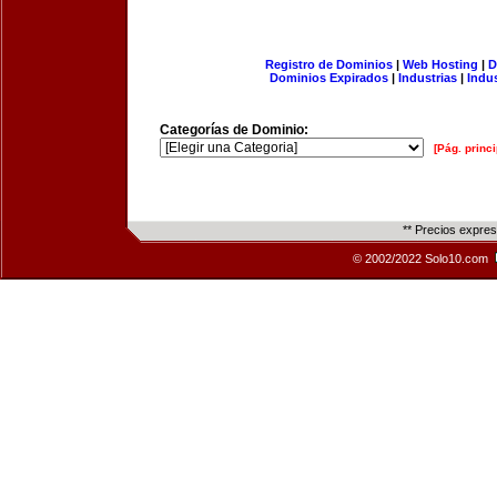
Registro de Dominios
|
Web Hosting
|
D
Dominios Expirados
|
Industrias
|
Indu
Categorías de Dominio:
[Pág. princi
** Precios expre
© 2002/2022 Solo10.com