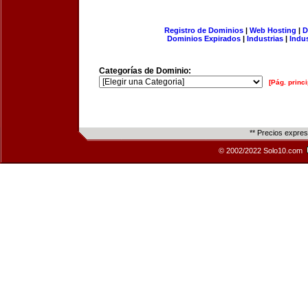
Registro de Dominios
|
Web Hosting
|
D
Dominios Expirados
|
Industrias
|
Indu
Categorías de Dominio:
[Pág. princi
** Precios expre
© 2002/2022 Solo10.com