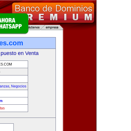
les.com
 puesto en Venta
ES.COM
m
nanzas
,
Negocios
om
tas