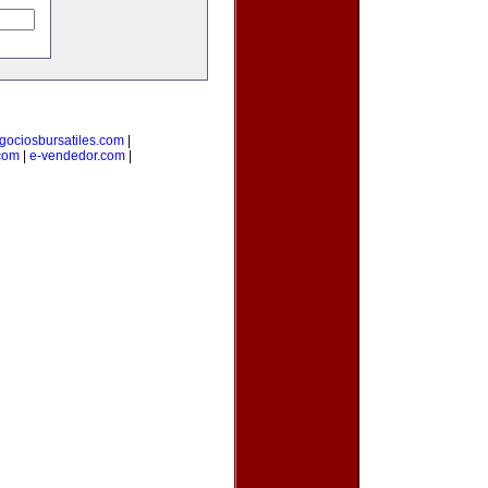
gociosbursatiles.com
|
com
|
e-vendedor.com
|