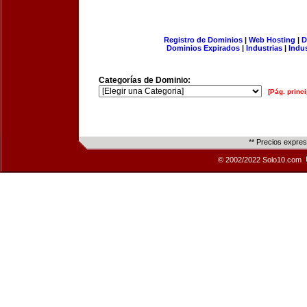
Registro de Dominios
|
Web Hosting
|
D
Dominios Expirados
|
Industrias
|
Indu
Categorías de Dominio:
[Pág. princi
** Precios expre
© 2002/2022 Solo10.com