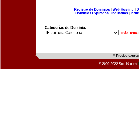
Registro de Dominios
|
Web Hosting
|
D
Dominios Expirados
|
Industrias
|
Indu
Categorías de Dominio:
[Pág. princi
** Precios expre
© 2002/2022 Solo10.com