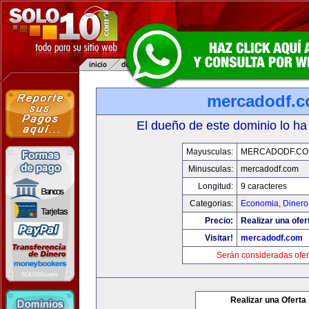
mercadodf.
El dueño de este dominio lo ha
Mayusculas:
MERCADODF.C
Minusculas:
mercadodf.com
Longitud:
9 caracteres
Categorias:
Economia, Dinero
Precio:
Realizar una ofer
Visitar!
mercadodf.com
Serán consideradas ofer
Realizar una Oferta