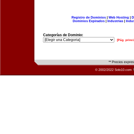
Registro de Dominios
|
Web Hosting
|
D
Dominios Expirados
|
Industrias
|
Indu
Categorías de Dominio:
[Pág. princi
** Precios expre
© 2002/2022 Solo10.com