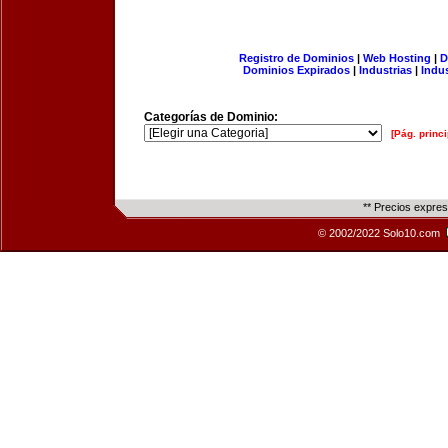
Registro de Dominios
|
Web Hosting
|
D
Dominios Expirados
|
Industrias
|
Indu
Categorías de Dominio:
[Pág. princi
** Precios expre
© 2002/2022 Solo10.com