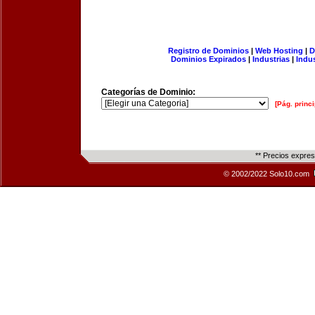
Registro de Dominios
|
Web Hosting
|
D
Dominios Expirados
|
Industrias
|
Indu
Categorías de Dominio:
[Pág. princi
** Precios expre
© 2002/2022 Solo10.com