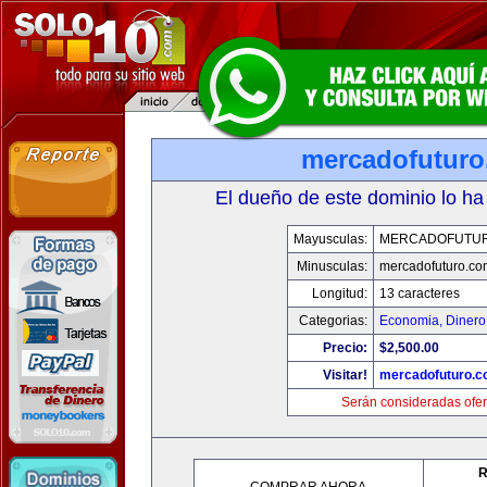
mercadofutur
El dueño de este dominio lo ha
Mayusculas:
MERCADOFUTU
Minusculas:
mercadofuturo.co
Longitud:
13 caracteres
Categorias:
Economia, Dinero
Precio:
$2,500.00
Visitar!
mercadofuturo.
Serán consideradas ofer
R