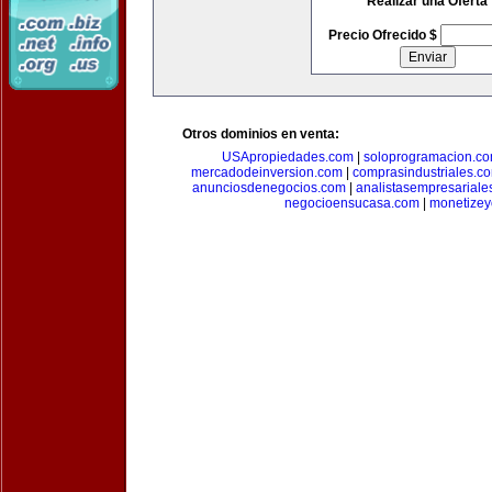
Realizar una Oferta
Precio Ofrecido $
Otros dominios en venta:
USApropiedades.com
|
soloprogramacion.c
mercadodeinversion.com
|
comprasindustriales.c
anunciosdenegocios.com
|
analistasempresariale
negocioensucasa.com
|
monetize