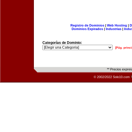
Registro de Dominios
|
Web Hosting
|
D
Dominios Expirados
|
Industrias
|
Indu
Categorías de Dominio:
[Pág. princi
** Precios expre
© 2002/2022 Solo10.com