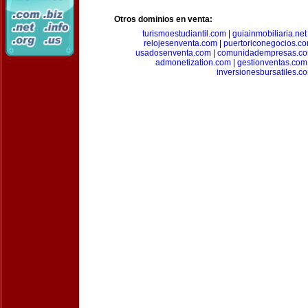
Otros dominios en venta:
turismoestudiantil.com
|
guiainmobiliaria.net
relojesenventa.com
|
puertoriconegocios.c
usadosenventa.com
|
comunidadempresas.c
admonetization.com
|
gestionventas.com
inversionesbursatiles.c