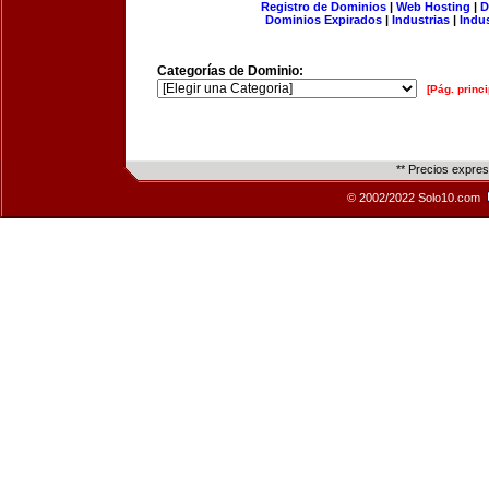
Registro de Dominios
|
Web Hosting
|
D
Dominios Expirados
|
Industrias
|
Indu
Categorías de Dominio:
[Pág. princi
** Precios expre
© 2002/2022 Solo10.com