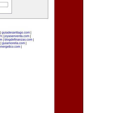
|
guiadesantiago.com
|
om
|
joyasenventa.com
|
om
|
blogdefinanzas.com
|
|
guiamorelia.com
|
nergetico.com
|