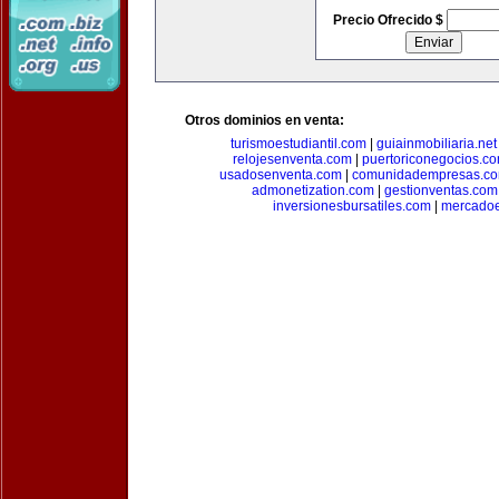
Precio Ofrecido $
Otros dominios en venta:
turismoestudiantil.com
|
guiainmobiliaria.net
relojesenventa.com
|
puertoriconegocios.c
usadosenventa.com
|
comunidadempresas.c
admonetization.com
|
gestionventas.com
inversionesbursatiles.com
|
mercadoe