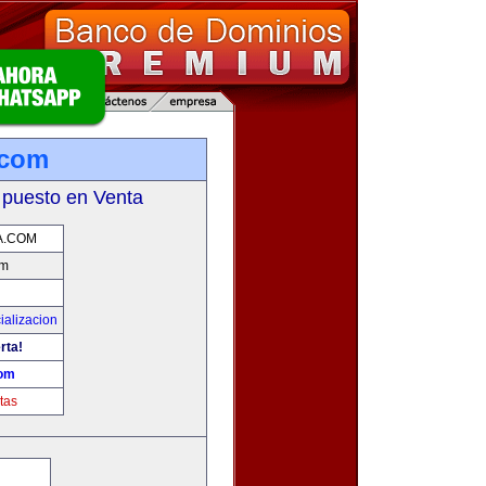
.com
 puesto en Venta
A.COM
om
ializacion
rta!
com
tas