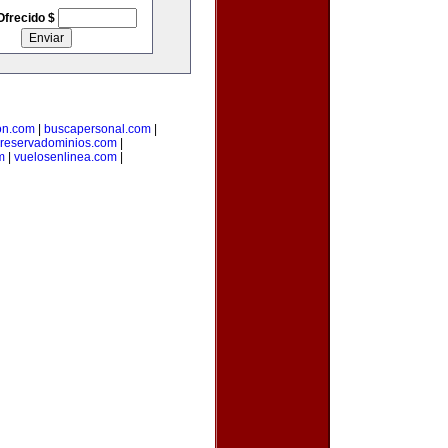
Ofrecido $
on.com
|
buscapersonal.com
|
reservadominios.com
|
m
|
vuelosenlinea.com
|