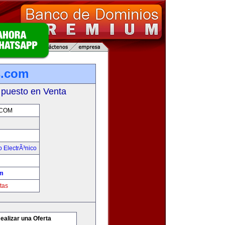
.com
 puesto en Venta
COM
 ElectrÃ³nico
m
tas
ealizar una Oferta