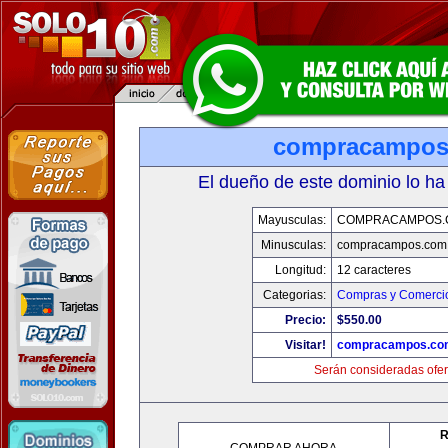
compracampos
El dueño de este dominio lo ha
Mayusculas:
COMPRACAMPOS.
Minusculas:
compracampos.com
Longitud:
12 caracteres
Categorias:
Compras y Comercio
Precio:
$550.00
Visitar!
compracampos.co
Serán consideradas ofer
R