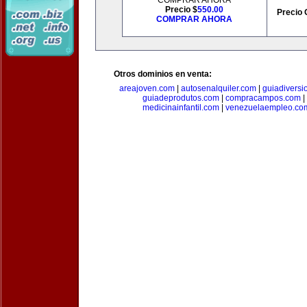
COMPRAR AHORA
Precio $
550.00
Precio 
COMPRAR AHORA
Otros dominios en venta:
areajoven.com
|
autosenalquiler.com
|
guiadiversi
guiadeprodutos.com
|
compracampos.com
|
medicinainfantil.com
|
venezuelaempleo.co