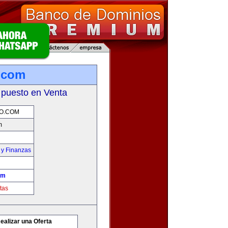
o.com
 puesto en Venta
O.COM
m
 y Finanzas
om
tas
ealizar una Oferta