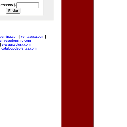
Ofrecido $
rgentina.com
|
ventasusa.com
|
entresudominio.com
|
|
e-arquitectura.com
|
|
catalogodeofertas.com
|