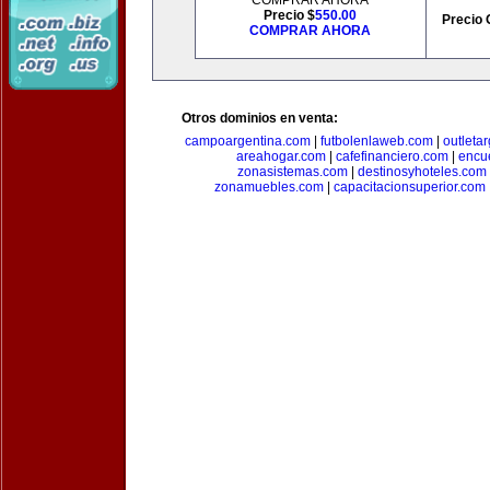
COMPRAR AHORA
Precio $
550.00
Precio 
COMPRAR AHORA
Otros dominios en venta:
campoargentina.com
|
futbolenlaweb.com
|
outleta
areahogar.com
|
cafefinanciero.com
|
encu
zonasistemas.com
|
destinosyhoteles.com
zonamuebles.com
|
capacitacionsuperior.com