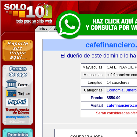
cafefinancier
El dueño de este dominio lo ha
Mayusculas:
CAFEFINANCIER
Minusculas:
cafefinanciero.co
Longitud:
14 caracteres
Categorias:
Economia, Dinero
Precio:
$550.00
Visitar!
cafefinanciero.c
Serán consideradas ofer
R