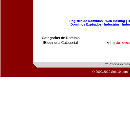
Registro de Dominios
|
Web Hosting
|
D
Dominios Expirados
|
Industrias
|
Indu
Categorías de Dominio:
[Pág. princi
** Precios expre
© 2002/2022 Solo10.com