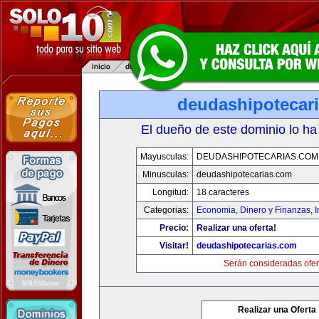
deudashipotecar
El dueño de este dominio lo ha
Mayusculas:
DEUDASHIPOTECARIAS.COM
Minusculas:
deudashipotecarias.com
Longitud:
18 caracteres
Categorias:
Economia, Dinero y Finanzas
,
Precio:
Realizar una oferta!
Visitar!
deudashipotecarias.com
Serán consideradas ofer
Realizar una Oferta