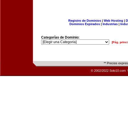
Registro de Dominios
|
Web Hosting
|
D
Dominios Expirados
|
Industrias
|
Indu
Categorías de Dominio:
[Pág. princi
** Precios expre
© 2002/2022 Solo10.com