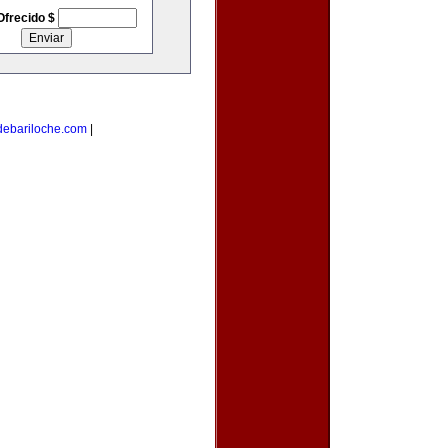
Ofrecido $
debariloche.com
|