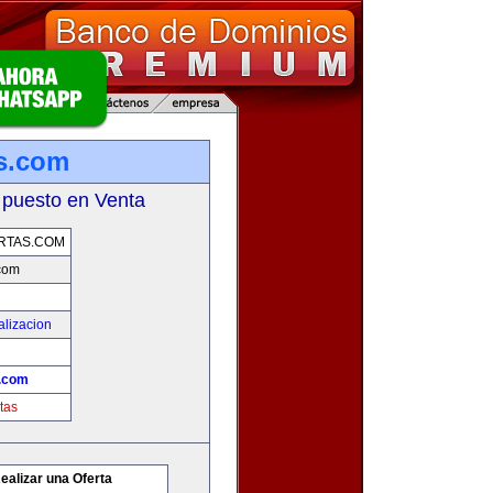
as.com
 puesto en Venta
RTAS.COM
.com
alizacion
s.com
tas
ealizar una Oferta