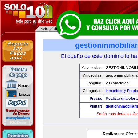
gestioninmobilia
El dueño de este dominio lo ha
Mayusculas:
GESTIONINMOBIL
Minusculas:
gestioninmobiliari
Longitud:
20 caracteres
Categorias:
Inmuebles y Propi
Precio:
Realizar una ofert
Visitar!
gestioninmobiliar
Serán consideradas ofer
Realizar una Oferta