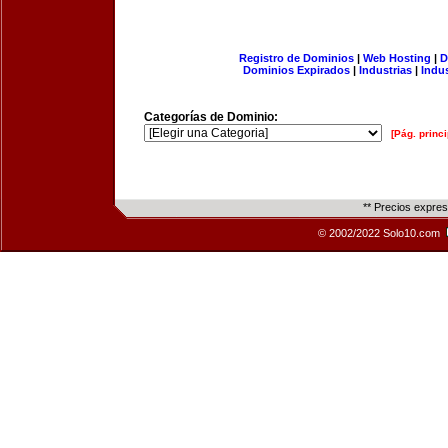
Registro de Dominios
|
Web Hosting
|
D
Dominios Expirados
|
Industrias
|
Indu
Categorías de Dominio:
[Pág. princi
** Precios expre
© 2002/2022 Solo10.com