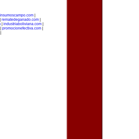
insumoscampo.com
|
|
rematedeganado.com
|
m
|
industriaboliviana.com
|
|
promocionefectiva.com
|
|