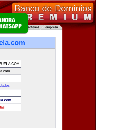
ela.com
ZUELA.COM
la.com
edades
la.com
tas