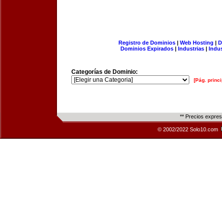
Registro de Dominios
|
Web Hosting
|
D
Dominios Expirados
|
Industrias
|
Indu
Categorías de Dominio:
[Pág. princi
** Precios expre
© 2002/2022 Solo10.com