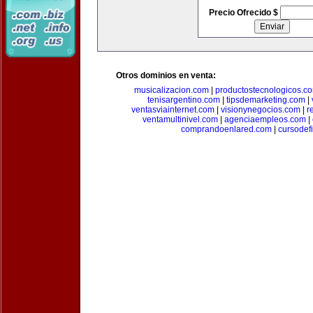
Precio Ofrecido $
Otros dominios en venta:
musicalizacion.com
|
productostecnologicos.c
tenisargentino.com
|
tipsdemarketing.com
|
ventasviainternet.com
|
visionynegocios.com
|
r
ventamultinivel.com
|
agenciaempleos.com
|
comprandoenlared.com
|
cursodef