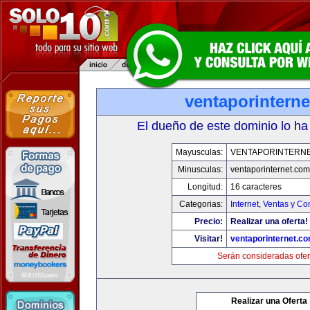
ventaporintern
El dueño de este dominio lo ha
Mayusculas:
VENTAPORINTERN
Minusculas:
ventaporinternet.com
Longitud:
16 caracteres
Categorias:
Internet
,
Ventas y Co
Precio:
Realizar una oferta!
Visitar!
ventaporinternet.c
Serán consideradas ofer
Realizar una Oferta