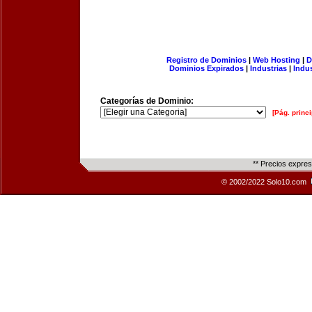
Registro de Dominios
|
Web Hosting
|
D
Dominios Expirados
|
Industrias
|
Indu
Categorías de Dominio:
[Pág. princi
** Precios expre
© 2002/2022 Solo10.com