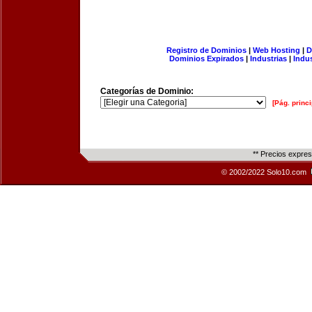
Registro de Dominios
|
Web Hosting
|
D
Dominios Expirados
|
Industrias
|
Indu
Categorías de Dominio:
[Pág. princi
** Precios expre
© 2002/2022 Solo10.com