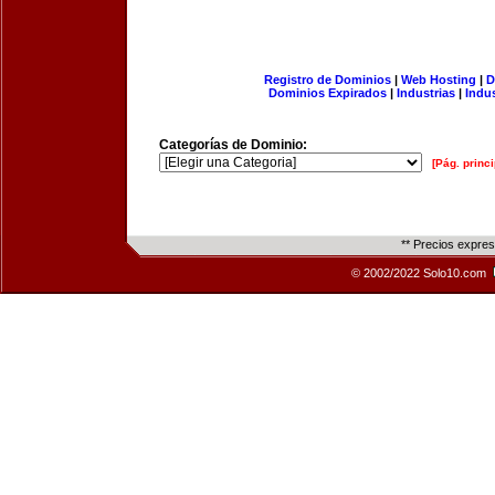
Registro de Dominios
|
Web Hosting
|
D
Dominios Expirados
|
Industrias
|
Indu
Categorías de Dominio:
[Pág. princi
** Precios expre
© 2002/2022 Solo10.com