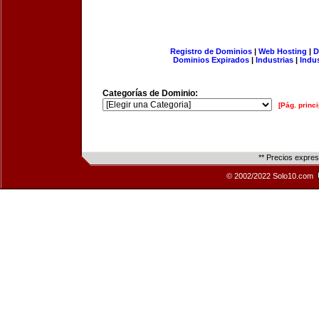
Registro de Dominios
|
Web Hosting
|
D
Dominios Expirados
|
Industrias
|
Indu
Categorías de Dominio:
[Pág. princi
** Precios expre
© 2002/2022 Solo10.com