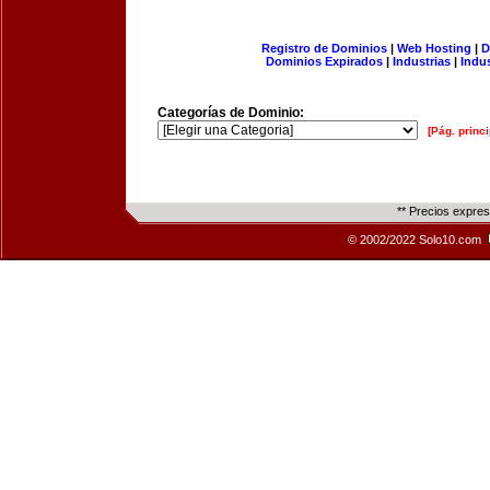
Registro de Dominios
|
Web Hosting
|
D
Dominios Expirados
|
Industrias
|
Indu
Categorías de Dominio:
[Pág. princi
** Precios expre
© 2002/2022 Solo10.com