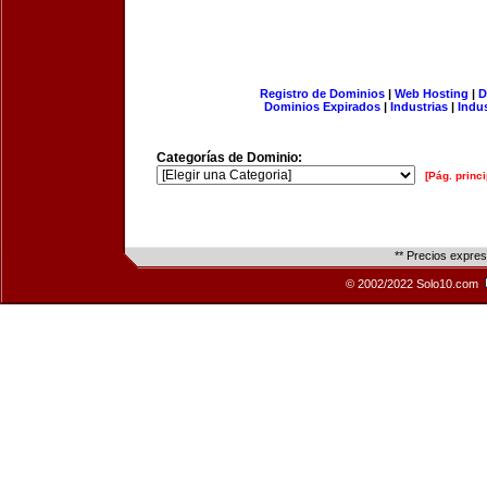
Registro de Dominios
|
Web Hosting
|
D
Dominios Expirados
|
Industrias
|
Indu
Categorías de Dominio:
[Pág. princi
** Precios expre
© 2002/2022 Solo10.com