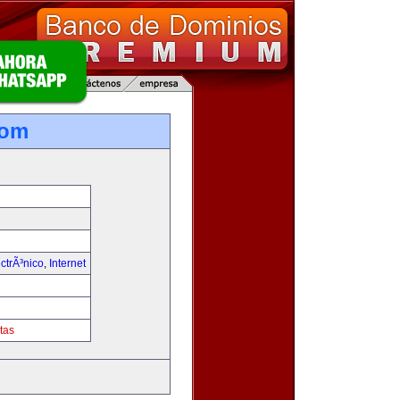
com
ctrÃ³nico
,
Internet
tas