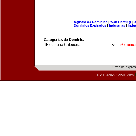
Registro de Dominios
|
Web Hosting
|
D
Dominios Expirados
|
Industrias
|
Indu
Categorías de Dominio:
[Pág. princi
** Precios expre
© 2002/2022 Solo10.com