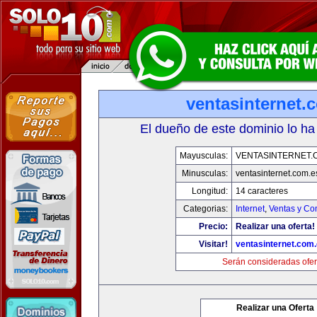
ventasinternet.
El dueño de este dominio lo ha
Mayusculas:
VENTASINTERNET.
Minusculas:
ventasinternet.com.e
Longitud:
14 caracteres
Categorias:
Internet
,
Ventas y Co
Precio:
Realizar una oferta!
Visitar!
ventasinternet.com
Serán consideradas ofer
Realizar una Oferta