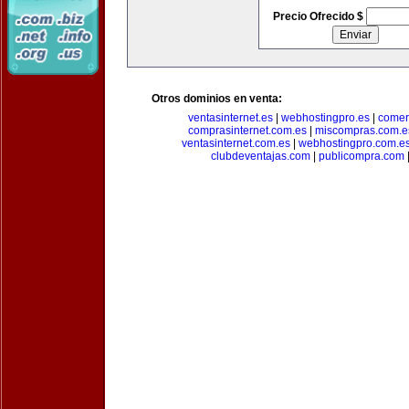
Precio Ofrecido $
Otros dominios en venta:
ventasinternet.es
|
webhostingpro.es
|
comer
comprasinternet.com.es
|
miscompras.com.e
ventasinternet.com.es
|
webhostingpro.com.e
clubdeventajas.com
|
publicompra.com