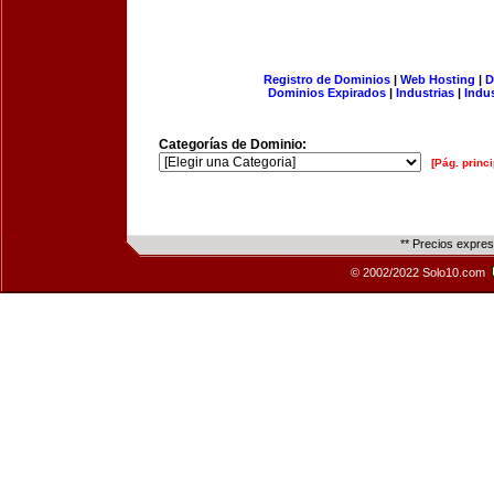
Registro de Dominios
|
Web Hosting
|
D
Dominios Expirados
|
Industrias
|
Indu
Categorías de Dominio:
[Pág. princi
** Precios expre
© 2002/2022 Solo10.com