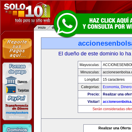
accionesenbols
El dueño de este dominio lo ha
Mayusculas:
ACCIONESENBO
Minusculas:
accionesenbolsa
Longitud:
15 caracteres
Categorias:
Economia, Dinero
Precio:
Realizar una ofer
Visitar!
accionesenbolsa
Serán consideradas ofer
Realizar una Oferta