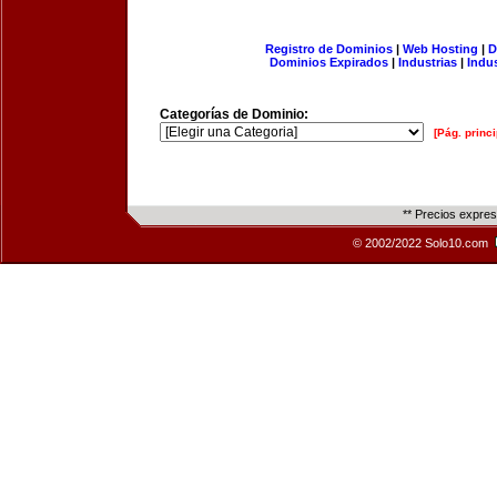
Registro de Dominios
|
Web Hosting
|
D
Dominios Expirados
|
Industrias
|
Indu
Categorías de Dominio:
[Pág. princi
** Precios expre
© 2002/2022 Solo10.com