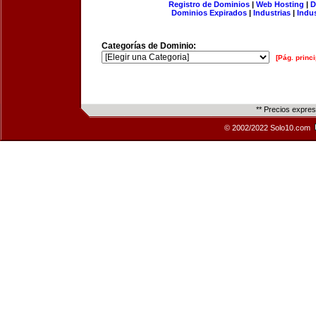
Registro de Dominios
|
Web Hosting
|
D
Dominios Expirados
|
Industrias
|
Indu
Categorías de Dominio:
[Pág. princi
** Precios expre
© 2002/2022 Solo10.com